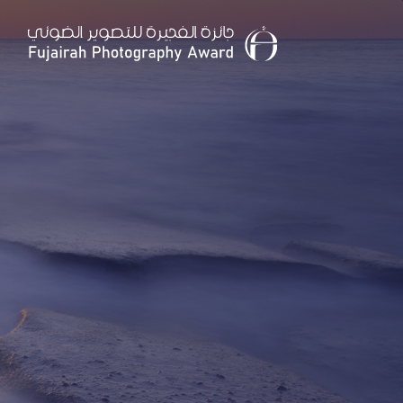
Ski
t
mai
conten