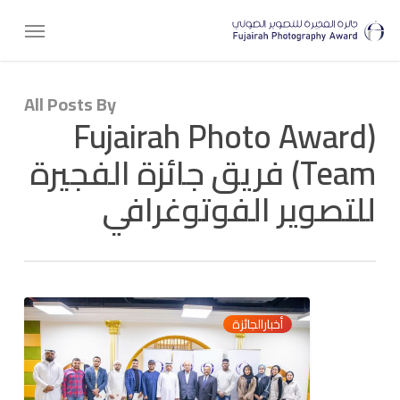
Ski
Menu
t
mai
conten
All Posts By
(Fujairah Photo Award
Team) فريق جائزة الفجيرة
للتصوير الفوتوغرافي
الفجيرة
0
أخبارالجائزة
للثقافة
والإعلام
”